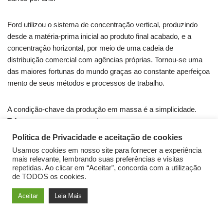
Ford utilizou o sistema de concentração vertical, produzindo
desde a matéria-prima inicial ao produto final acabado, e a
concentração horizontal, por meio de uma cadeia de
distribuição comercial com agências próprias. Tornou-se uma
das maiores fortunas do mundo graças ao constante aperfeiçoa​
mento de seus métodos e processos de trabalho.
A condição-chave da produção em massa é a simplicidade.
Três aspectos suportam o sistema:
Política de Privacidade e aceitação de cookies
1. A progressão do produto pelo processo produtivo é planejada,
Usamos cookies em nosso site para fornecer a experiência
ordenada e contínua.
mais relevante, lembrando suas preferências e visitas
repetidas. Ao clicar em “Aceitar”, concorda com a utilização
de TODOS os cookies.
2. O trabalho é entregue ao trabalhador em vez de deixá-lo com
Aceitar
Leia Mais
a iniciativa de ir buscá-lo.