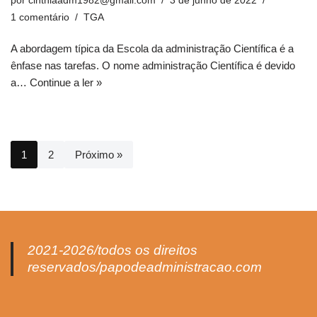
por
cinthiaadm1982@gmail.com
3 de junho de 2022
1 comentário
TGA
A abordagem típica da Escola da administração Científica é a
ênfase nas tarefas. O nome administração Científica é devido
a…
Continue a ler »
1
2
Próximo »
2021-2026/todos os direitos
reservados/papodeadministracao.com